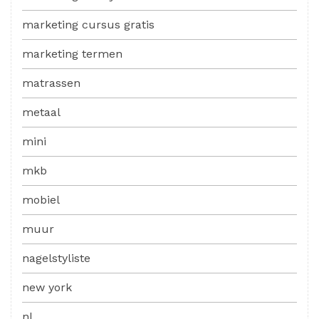
marketing cursus gratis
marketing termen
matrassen
metaal
mini
mkb
mobiel
muur
nagelstyliste
new york
nl