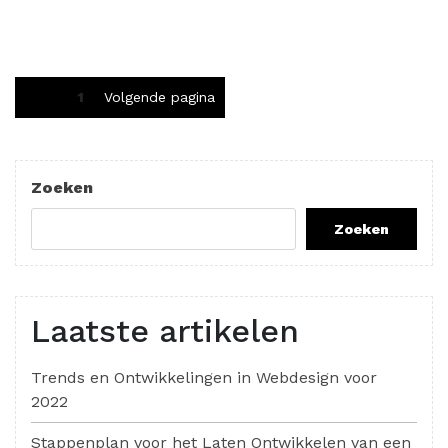
Berichten
Pagina
1
Volgende pagina
paginering
Zoeken
Zoeken
Laatste artikelen
Trends en Ontwikkelingen in Webdesign voor
2022
Stappenplan voor het Laten Ontwikkelen van een