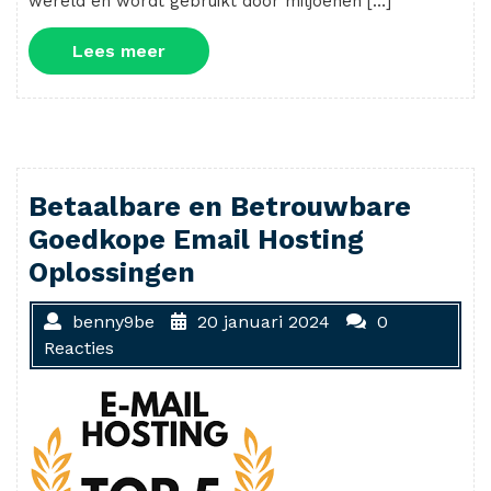
wereld en wordt gebruikt door miljoenen […]
Lees
Lees meer
meer
Betaalbare en Betrouwbare
Goedkope Email Hosting
Oplossingen
benny9be
20 januari 2024
0
Reacties