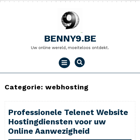
Naar
de
inhoud
gaan
BENNY9.BE
Uw online wereld, moeiteloos ontdekt.
Menu
openen
Categorie:
webhosting
Professionele Telenet Website
Hostingdiensten voor uw
Online Aanwezigheid