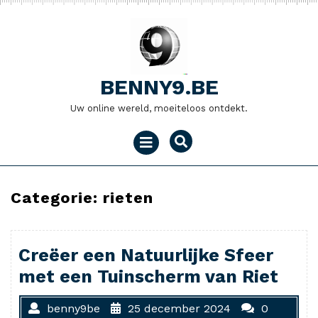
Naar
de
inhoud
gaan
BENNY9.BE
Uw online wereld, moeiteloos ontdekt.
Menu
openen
Categorie:
rieten
Creëer een Natuurlijke Sfeer
met een Tuinscherm van Riet
benny9be
25 december 2024
0