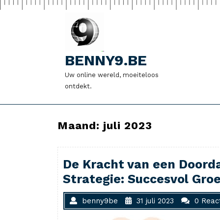
Naar
de
inhoud
gaan
BENNY9.BE
Uw online wereld, moeiteloos
ontdekt.
Maand:
juli 2023
De Kracht van een Doord
Strategie: Succesvol Groe
benny9be
31 juli 2023
0 Reac