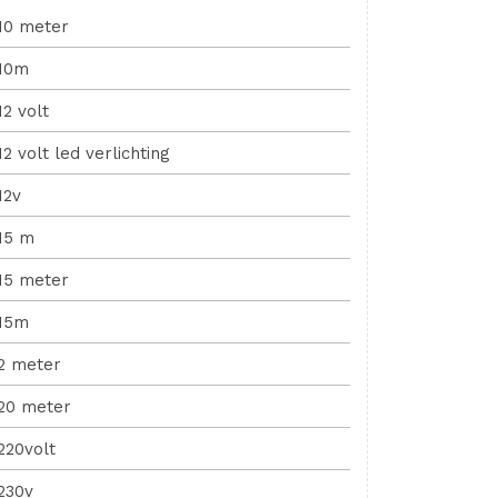
10 meter
10m
12 volt
12 volt led verlichting
12v
15 m
15 meter
15m
2 meter
20 meter
220volt
230v