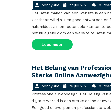
benny9be
27 juli 2023
0 Reac
Het laten maken van een website is een bela
zichtbaar wil zijn. Een goed ontworpen en 
hulpmiddel zijn om potentiële klanten te 
het nu eigenlijk om een website te laten 
Lees
Lees meer
meer
Het Belang van Professi
Sterke Online Aanwezigh
benny9be
26 juli 2023
0 Reac
Professionele Webdesign: Het Belang van 
digitale wereld is een sterke online aanwez
Een goed ontworpen en professionele websi