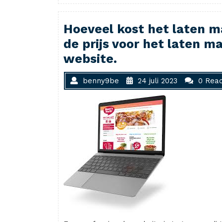
Hoeveel kost het laten 
de prijs voor het laten m
website.
benny9be
24 juli 2023
0 Reac