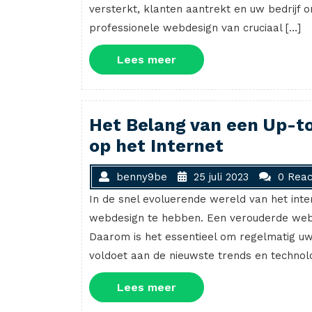
versterkt, klanten aantrekt en uw bedrijf 
professionele webdesign van cruciaal […]
Lees
Lees meer
meer
Het Belang van een Up-t
op het Internet
benny9be
25 juli 2023
0 Reac
In de snel evoluerende wereld van het inter
webdesign te hebben. Een verouderde webs
Daarom is het essentieel om regelmatig uw
voldoet aan de nieuwste trends en technol
Lees
Lees meer
meer