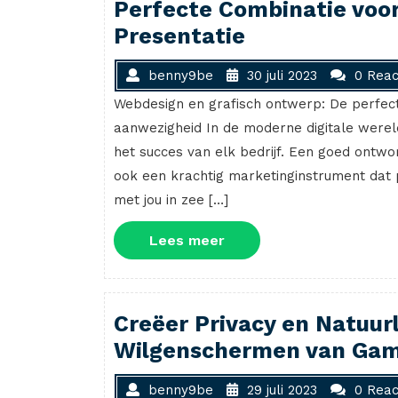
Perfecte Combinatie voo
Presentatie
benny9be
30 juli 2023
0 Reac
Webdesign en grafisch ontwerp: De perfec
aanwezigheid In de moderne digitale wereld
het succes van elk bedrijf. Een goed ontwor
ook een krachtig marketinginstrument dat 
met jou in zee […]
Lees
Lees meer
meer
Creëer Privacy en Natuur
Wilgenschermen van Ga
benny9be
29 juli 2023
0 Reac