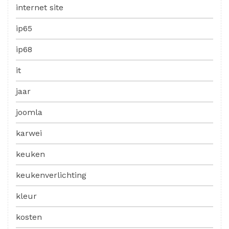
internet site
ip65
ip68
it
jaar
joomla
karwei
keuken
keukenverlichting
kleur
kosten