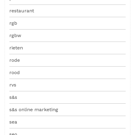
restaurant
rgb
rgbw
rieten
rode
rood
rvs
s&s
s&s online marketing
sea
seo