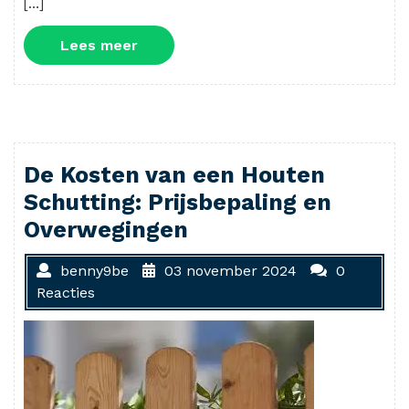
[…]
Lees
Lees meer
meer
De Kosten van een Houten
Schutting: Prijsbepaling en
Overwegingen
benny9be
03 november 2024
0
Reacties