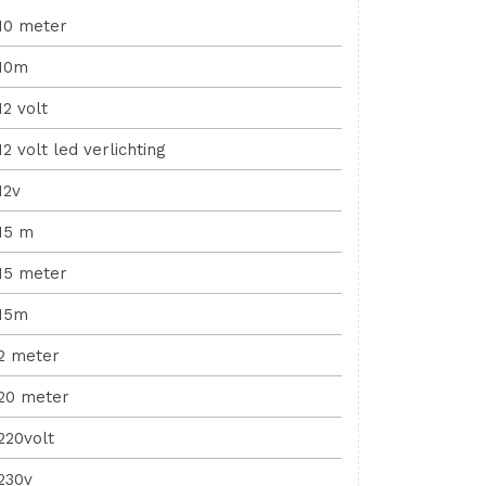
10 meter
10m
12 volt
12 volt led verlichting
12v
15 m
15 meter
15m
2 meter
20 meter
220volt
230v