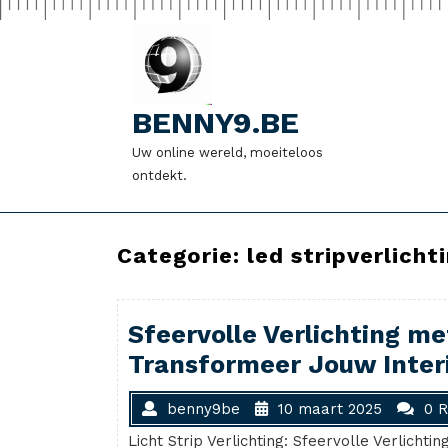
Naar
de
inhoud
gaan
BENNY9.BE
Uw online wereld, moeiteloos
ontdekt.
Categorie:
led stripverlicht
Sfeervolle Verlichting met
Transformeer Jouw Interi
benny9be
10 maart 2025
0 R
Licht Strip Verlichting: Sfeervolle Verlichtin