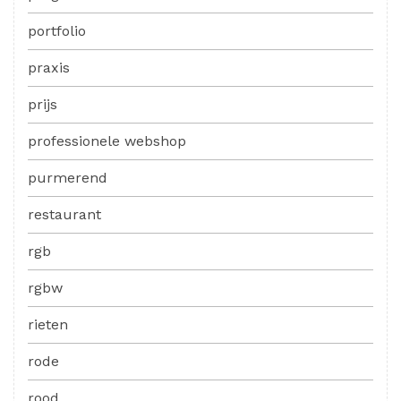
portfolio
praxis
prijs
professionele webshop
purmerend
restaurant
rgb
rgbw
rieten
rode
rood