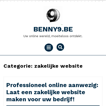
Naar
de
inhoud
gaan
BENNY9.BE
Uw online wereld, moeiteloos ontdekt.
Menu
openen
Categorie:
zakelijke website
Professioneel online aanwezig:
Laat een zakelijke website
maken voor uw bedrijf!