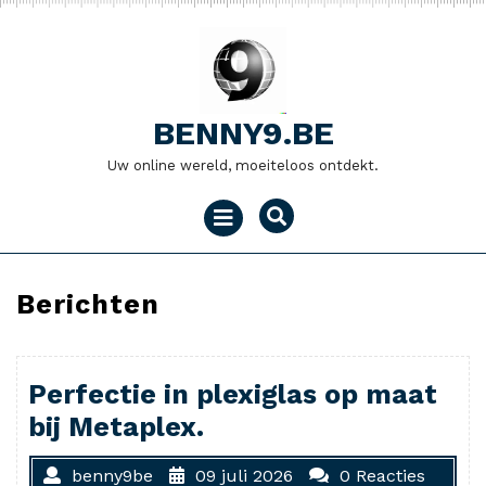
Naar
de
inhoud
gaan
BENNY9.BE
Uw online wereld, moeiteloos ontdekt.
Menu
openen
Berichten
Perfectie in plexiglas op maat
bij Metaplex.
benny9be
09 juli 2026
0 Reacties