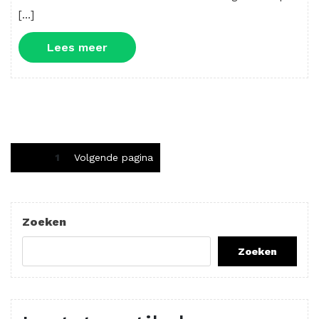
[…]
Lees
Lees meer
meer
Berichten
Pagina
1
Volgende pagina
paginering
Zoeken
Zoeken