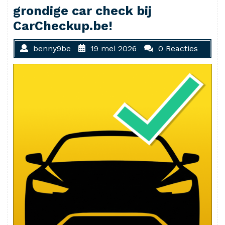
grondige car check bij
CarCheckup.be!
benny9be
19 mei 2026
0 Reacties