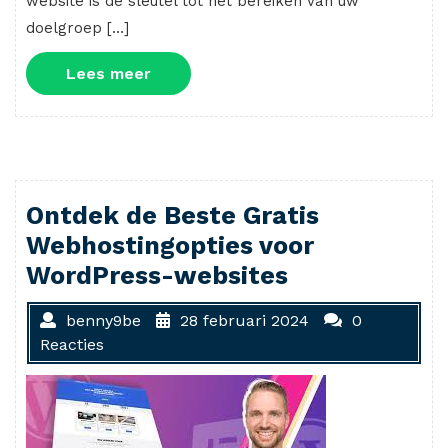
website is de sleutel tot het bereiken van uw
doelgroep […]
Lees
Lees meer
meer
Ontdek de Beste Gratis
Webhostingopties voor
WordPress-websites
benny9be
28 februari 2024
0
Reacties