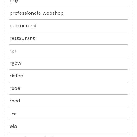
prijs
professionele webshop
purmerend
restaurant
rgb
rgbw
rieten
rode
rood
rvs
s&s