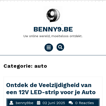
Naar
de
inhoud
gaan
BENNY9.BE
Uw online wereld, moeiteloos ontdekt.
Menu
openen
Categorie:
auto
Ontdek de Veelzijdigheid van
een 12V LED-strip voor je Auto
benny9be
02 juni 2025
0 Reacties