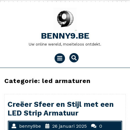
Naar
de
inhoud
gaan
BENNY9.BE
Uw online wereld, moeiteloos ontdekt.
Menu
openen
Categorie:
led armaturen
Creëer Sfeer en Stijl met een
LED Strip Armatuur
benny9be
26 januari 2025
0