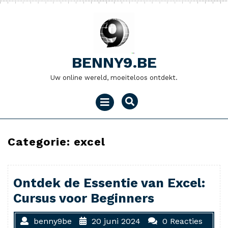
Naar
de
inhoud
gaan
BENNY9.BE
Uw online wereld, moeiteloos ontdekt.
Menu
openen
Categorie:
excel
Ontdek de Essentie van Excel:
Cursus voor Beginners
benny9be
20 juni 2024
0 Reacties