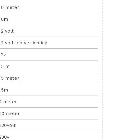
10 meter
10m
12 volt
12 volt led verlichting
12v
15 m
15 meter
15m
2 meter
20 meter
220volt
230v