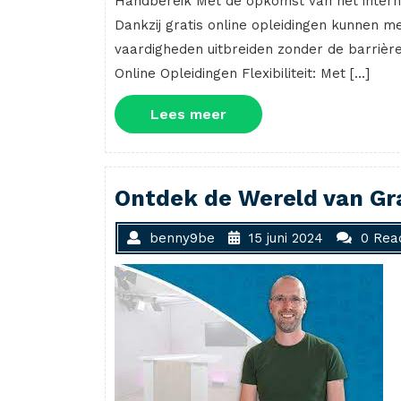
Handbereik Met de opkomst van het interne
Dankzij gratis online opleidingen kunnen 
vaardigheden uitbreiden zonder de barrièr
Online Opleidingen Flexibiliteit: Met […]
Lees
Lees meer
meer
Ontdek de Wereld van Gra
benny9be
15 juni 2024
0 Rea