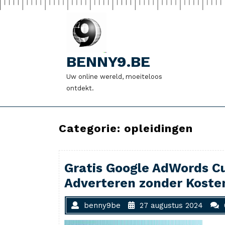
Naar
de
inhoud
gaan
BENNY9.BE
Uw online wereld, moeiteloos
ontdekt.
Categorie:
opleidingen
Gratis Google AdWords Cu
Adverteren zonder Koste
benny9be
27 augustus 2024