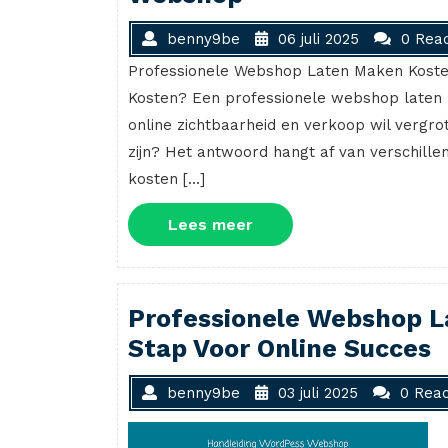
benny9be
06 juli 2025
0 Reac
Professionele Webshop Laten Maken Koste
Kosten? Een professionele webshop laten m
online zichtbaarheid en verkoop wil vergro
zijn? Het antwoord hangt af van verschill
kosten […]
Lees
Lees meer
meer
Professionele Webshop L
Stap Voor Online Succes
benny9be
03 juli 2025
0 Reac