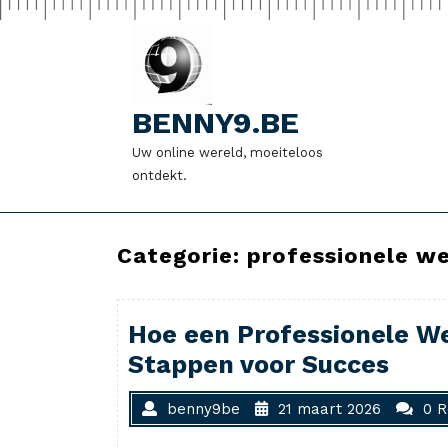
Naar
de
inhoud
gaan
BENNY9.BE
Uw online wereld, moeiteloos
ontdekt.
Categorie:
professionele w
Hoe een Professionele W
Stappen voor Succes
benny9be
21 maart 2026
0 R