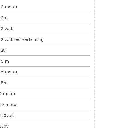
10 meter
10m
12 volt
12 volt led verlichting
12v
15 m
15 meter
15m
2 meter
20 meter
220volt
230v