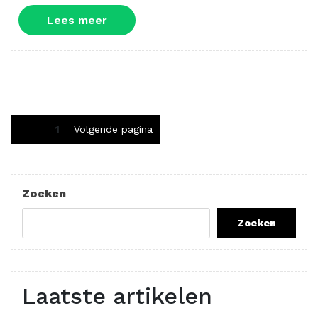
Lees
Lees meer
meer
Berichten
Pagina
1
Volgende pagina
paginering
Zoeken
Zoeken
Laatste artikelen