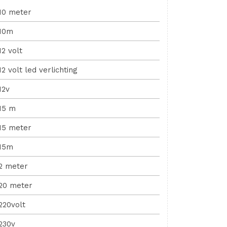
10 meter
10m
12 volt
12 volt led verlichting
12v
15 m
15 meter
15m
2 meter
20 meter
220volt
230v