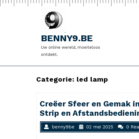
Naar
de
inhoud
gaan
BENNY9.BE
Uw online wereld, moeiteloos
ontdekt.
Categorie:
led lamp
Creëer Sfeer en Gemak in
Strip en Afstandsbedieni
benny9be
02 mei 2025
0 Rea