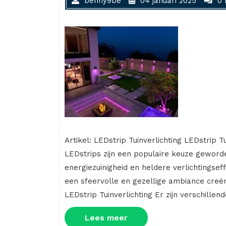
benny9be
04 januari 2025
0 
Artikel: LEDstrip Tuinverlichting LEDstrip Tu
LEDstrips zijn een populaire keuze geworde
energiezuinigheid en heldere verlichtingsef
een sfeervolle en gezellige ambiance creër
LEDstrip Tuinverlichting Er zijn verschille
Lees
Lees meer