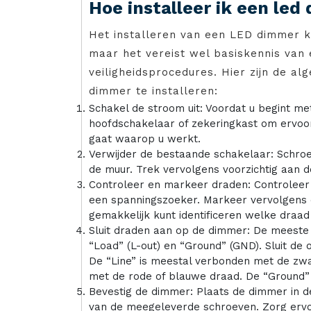
Hoe installeer ik een le
Het installeren van een LED dimmer ka
maar het vereist wel basiskennis van e
veiligheidsprocedures. Hier zijn de a
dimmer te installeren:
Schakel de stroom uit: Voordat u begint met 
hoofdschakelaar of zekeringkast om ervoor t
gaat waarop u werkt.
Verwijder de bestaande schakelaar: Schroe
de muur. Trek vervolgens voorzichtig aan 
Controleer en markeer draden: Controleer 
een spanningszoeker. Markeer vervolgens e
gemakkelijk kunt identificeren welke draad 
Sluit draden aan op de dimmer: De meeste 
“Load” (L-out) en “Ground” (GND). Sluit de
De “Line” is meestal verbonden met de zwar
met de rode of blauwe draad. De “Ground”
Bevestig de dimmer: Plaats de dimmer in d
van de meegeleverde schroeven. Zorg ervoor