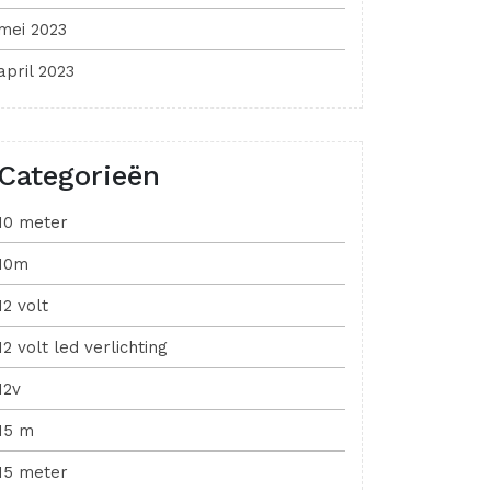
mei 2023
april 2023
Categorieën
10 meter
10m
12 volt
12 volt led verlichting
12v
15 m
15 meter