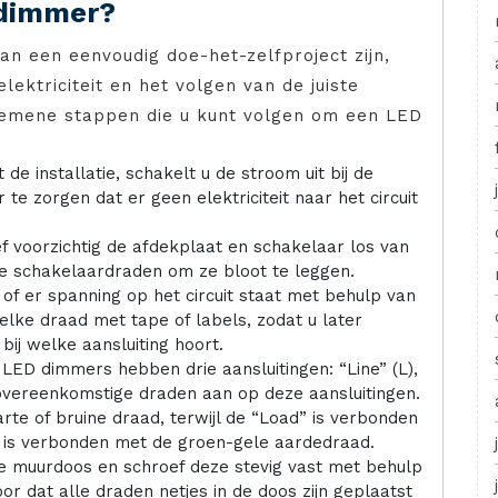
d dimmer?
n een eenvoudig doe-het-zelfproject zijn,
lektriciteit en het volgen van de juiste
lgemene stappen die u kunt volgen om een LED
de installatie, schakelt u de stroom uit bij de
e zorgen dat er geen elektriciteit naar het circuit
f voorzichtig de afdekplaat en schakelaar los van
de schakelaardraden om ze bloot te leggen.
of er spanning op het circuit staat met behulp van
lke draad met tape of labels, zodat u later
bij welke aansluiting hoort.
LED dimmers hebben drie aansluitingen: “Line” (L),
 overeenkomstige draden aan op deze aansluitingen.
te of bruine draad, terwijl de “Load” is verbonden
 is verbonden met de groen-gele aardedraad.
e muurdoos en schroef deze stevig vast met behulp
 dat alle draden netjes in de doos zijn geplaatst