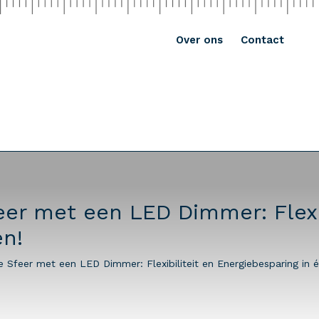
Over ons
Contact
eer met een LED Dimmer: Flexib
én!
e Sfeer met een LED Dimmer: Flexibiliteit en Energiebesparing in é