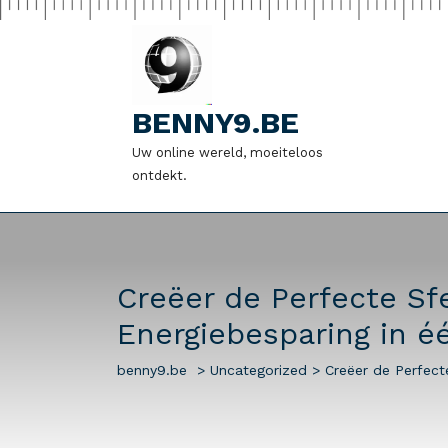
Naar
de
inhoud
gaan
BENNY9.BE
Uw online wereld, moeiteloos
ontdekt.
Creëer de Perfecte Sf
Energiebesparing in é
benny9.be
>
Uncategorized
>
Creëer de Perfect