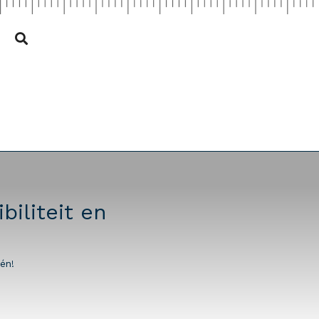
iliteit en
én!