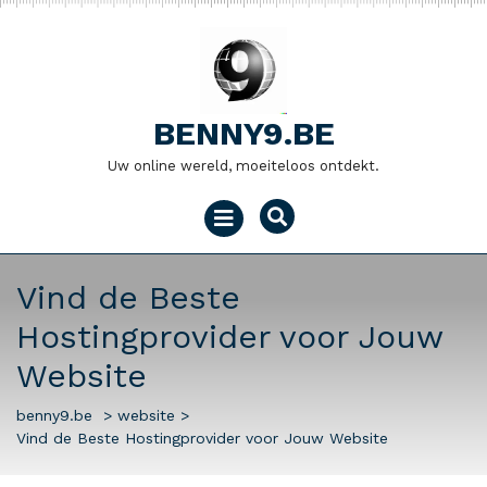
Naar
de
inhoud
gaan
BENNY9.BE
Uw online wereld, moeiteloos ontdekt.
Menu
openen
Vind de Beste
Hostingprovider voor Jouw
Website
benny9.be
>
website
>
Vind de Beste Hostingprovider voor Jouw Website