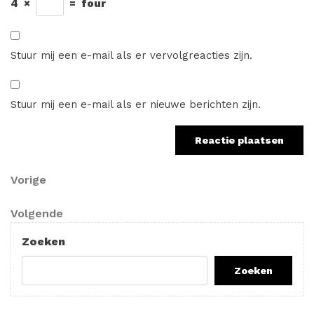
4
×
=
four
Stuur mij een e-mail als er vervolgreacties zijn.
Stuur mij een e-mail als er nieuwe berichten zijn.
Berichtnavigatie
Vorig
Vorige
bericht
Volgend
Volgende
bericht
Zoeken
Zoeken