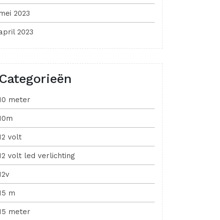
mei 2023
april 2023
Categorieën
10 meter
10m
12 volt
12 volt led verlichting
12v
15 m
15 meter