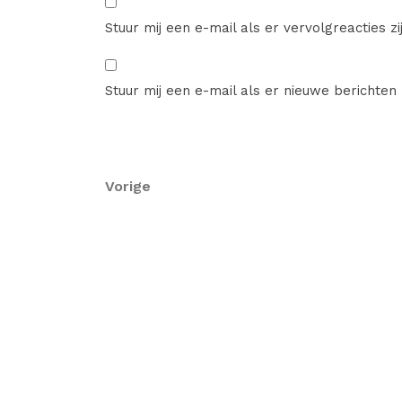
Stuur mij een e-mail als er vervolgreacties zij
Stuur mij een e-mail als er nieuwe berichten z
Berichtnavigatie
Vorig
Vorige
bericht