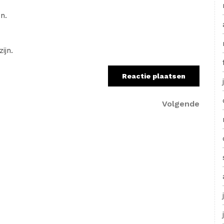
n.
ijn.
Volge
Volgende
berich