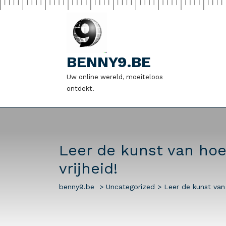
Naar
de
inhoud
gaan
BENNY9.BE
Uw online wereld, moeiteloos
ontdekt.
Leer de kunst van hoe 
vrijheid!
benny9.be
>
Uncategorized
>
Leer de kunst van 