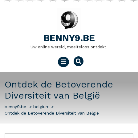
Naar
de
inhoud
gaan
BENNY9.BE
Uw online wereld, moeiteloos ontdekt.
Menu
openen
Ontdek de Betoverende
Diversiteit van België
benny9.be
>
belgium
>
Ontdek de Betoverende Diversiteit van België