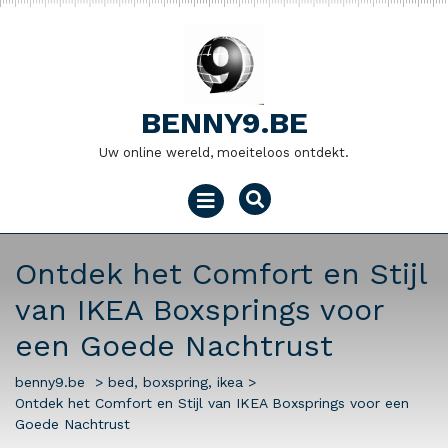
Naar
de
inhoud
gaan
BENNY9.BE
Uw online wereld, moeiteloos ontdekt.
Menu
openen
Ontdek het Comfort en Stijl
van IKEA Boxsprings voor
een Goede Nachtrust
benny9.be
>
bed
,
boxspring
,
ikea
>
Ontdek het Comfort en Stijl van IKEA Boxsprings voor een
Goede Nachtrust