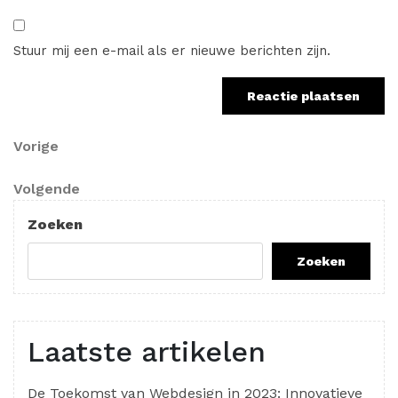
Stuur mij een e-mail als er nieuwe berichten zijn.
Berichtnavigatie
Vorig
Vorige
bericht
Volgend
Volgende
bericht
Zoeken
Zoeken
Laatste artikelen
De Toekomst van Webdesign in 2023: Innovatieve