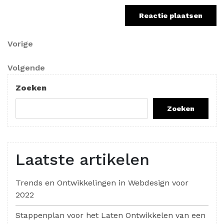
Berichtnavigatie
Vorig
Vorige
bericht
Volgend
Volgende
bericht
Zoeken
Zoeken
Laatste artikelen
Trends en Ontwikkelingen in Webdesign voor
2022
Stappenplan voor het Laten Ontwikkelen van een