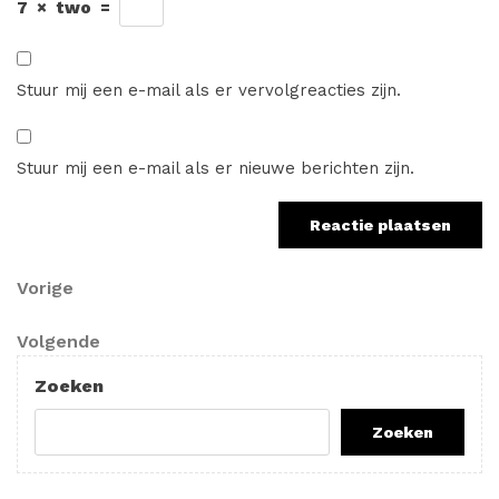
7
×
two
=
Stuur mij een e-mail als er vervolgreacties zijn.
Stuur mij een e-mail als er nieuwe berichten zijn.
Berichtnavigatie
Vorig
Vorige
bericht
Volgend
Volgende
bericht
Zoeken
Zoeken