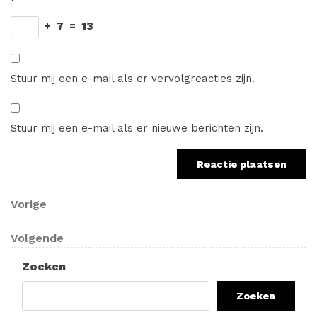
+
7
=
13
Stuur mij een e-mail als er vervolgreacties zijn.
Stuur mij een e-mail als er nieuwe berichten zijn.
Berichtnavigatie
Vorig
Vorige
bericht
Volgend
Volgende
bericht
Zoeken
Zoeken