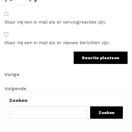
7
−
=
5
Stuur mij een e-mail als er vervolgreacties zijn.
Stuur mij een e-mail als er nieuwe berichten zijn.
Berichtnavigatie
Vorig
Vorige
bericht
Volgend
Volgende
bericht
Zoeken
Zoeken