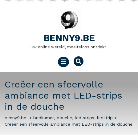
Naar
de
inhoud
gaan
BENNY9.BE
Uw online wereld, moeiteloos ontdekt.
Menu
openen
Creëer een sfeervolle
ambiance met LED-strips
in de douche
benny9.be
>
badkamer
,
douche
,
led strips
,
ledstrip
>
Creëer een sfeervolle ambiance met LED-strips in de douche