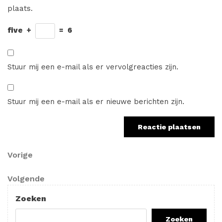
plaats.
five
+
=
6
Stuur mij een e-mail als er vervolgreacties zijn.
Stuur mij een e-mail als er nieuwe berichten zijn.
Berichtnavigatie
Vorig
Vorige
bericht
Volgend
Volgende
bericht
Zoeken
Zoeken