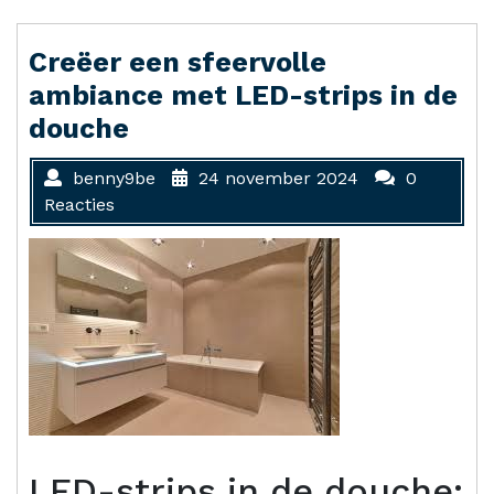
Creëer een sfeervolle
ambiance met LED-strips in de
douche
benny9be
24 november 2024
0
Reacties
LED-strips in de douche: