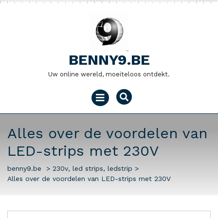
Naar
de
inhoud
gaan
BENNY9.BE
Uw online wereld, moeiteloos ontdekt.
Menu
openen
Alles over de voordelen van
LED-strips met 230V
benny9.be
>
230v
,
led strips
,
ledstrip
>
Alles over de voordelen van LED-strips met 230V