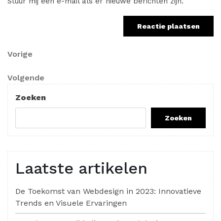
Stuur mij een e-mail als er nieuwe berichten zijn.
Berichtnavigatie
Vorig
Vorige
bericht
Volgend
Volgende
bericht
Zoeken
Zoeken
Laatste artikelen
De Toekomst van Webdesign in 2023: Innovatieve
Trends en Visuele Ervaringen