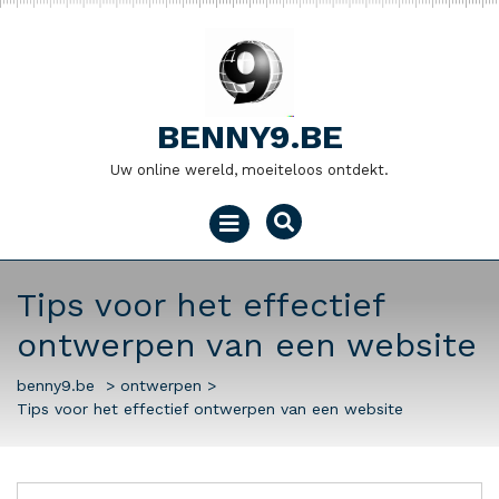
Naar
de
inhoud
gaan
BENNY9.BE
Uw online wereld, moeiteloos ontdekt.
Menu
openen
Tips voor het effectief
ontwerpen van een website
benny9.be
>
ontwerpen
>
Tips voor het effectief ontwerpen van een website