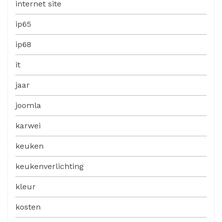
internet site
ip65
ip68
it
jaar
joomla
karwei
keuken
keukenverlichting
kleur
kosten