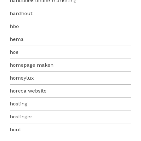
handboek online marketing
hardhout
hbo
hema
hoe
homepage maken
homeylux
horeca website
hosting
hostinger
hout