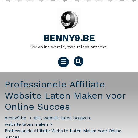
Naar
de
inhoud
gaan
BENNY9.BE
Uw online wereld, moeiteloos ontdekt.
Menu
openen
Professionele Affiliate
Website Laten Maken voor
Online Succes
benny9.be
>
site
,
website laten bouwen
,
website laten maken
>
Professionele Affiliate Website Laten Maken voor Online
Succes