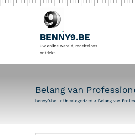
Naar
de
inhoud
gaan
BENNY9.BE
Uw online wereld, moeiteloos
ontdekt.
Belang van Profession
benny9.be
>
Uncategorized
>
Belang van Profes