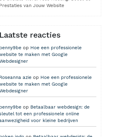
Prestaties van Jouw Website
Laatste reacties
benny9be
op
Hoe een professionele
website te maken met Google
Webdesigner
Roseanna azie
op
Hoe een professionele
website te maken met Google
Webdesigner
benny9be
op
Betaalbaar webdesign: de
sleutel tot een professionele online
aanwezigheid voor kleine bedrijven
bokep indo
op
Betaalbaar webdesign: de