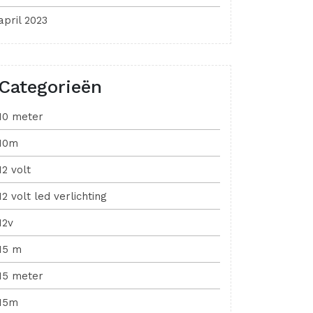
april 2023
Categorieën
10 meter
10m
12 volt
12 volt led verlichting
12v
15 m
15 meter
15m