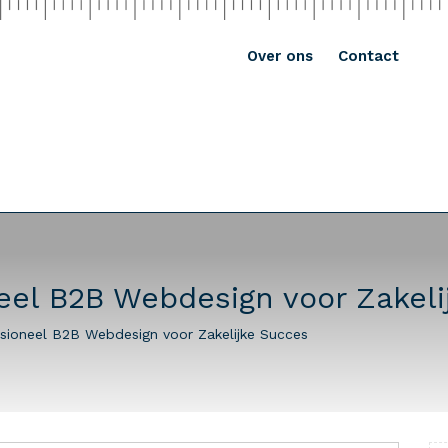
Over ons
Contact
eel B2B Webdesign voor Zakeli
sioneel B2B Webdesign voor Zakelijke Succes