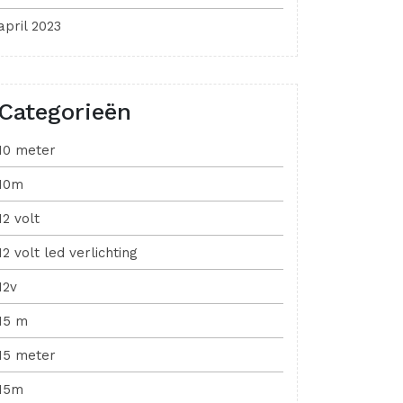
april 2023
Categorieën
10 meter
10m
12 volt
12 volt led verlichting
12v
15 m
15 meter
15m