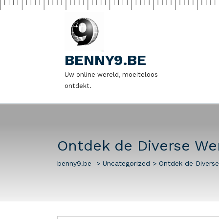
Naar
de
inhoud
gaan
BENNY9.BE
Uw online wereld, moeiteloos
ontdekt.
Ontdek de Diverse We
benny9.be
>
Uncategorized
>
Ontdek de Divers