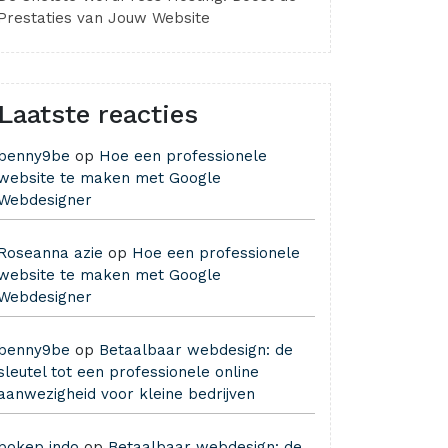
Prestaties van Jouw Website
Laatste reacties
benny9be
op
Hoe een professionele
website te maken met Google
Webdesigner
Roseanna azie
op
Hoe een professionele
website te maken met Google
Webdesigner
benny9be
op
Betaalbaar webdesign: de
sleutel tot een professionele online
aanwezigheid voor kleine bedrijven
bokep indo
op
Betaalbaar webdesign: de