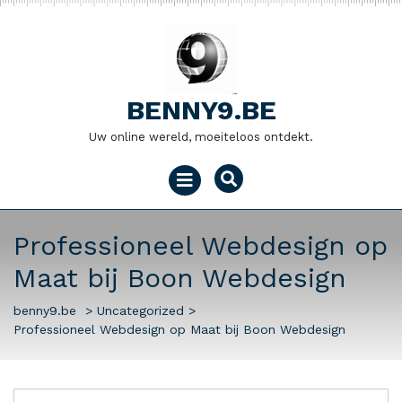
Naar
de
inhoud
gaan
BENNY9.BE
Uw online wereld, moeiteloos ontdekt.
Menu
openen
Professioneel Webdesign op
Maat bij Boon Webdesign
benny9.be
>
Uncategorized
>
Professioneel Webdesign op Maat bij Boon Webdesign