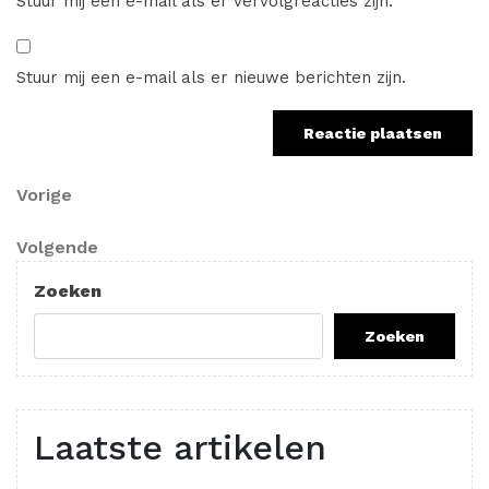
Stuur mij een e-mail als er vervolgreacties zijn.
Stuur mij een e-mail als er nieuwe berichten zijn.
Berichtnavigatie
Vorig
Vorige
bericht
Volgend
Volgende
bericht
Zoeken
Zoeken
Laatste artikelen