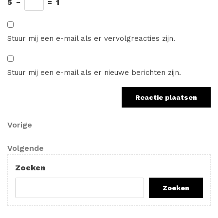
5
−
=
1
Stuur mij een e-mail als er vervolgreacties zijn.
Stuur mij een e-mail als er nieuwe berichten zijn.
Berichtnavigatie
Vorig
Vorige
bericht
Volgend
Volgende
bericht
Zoeken
Zoeken