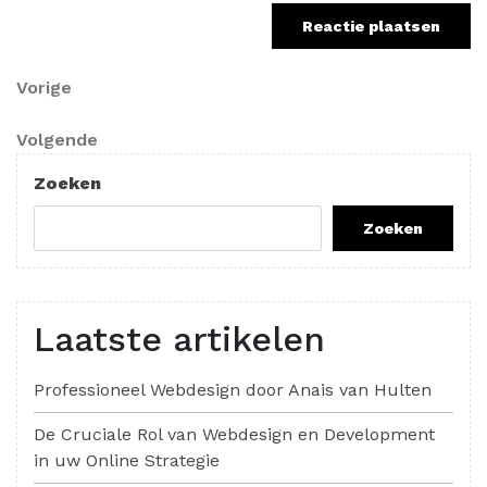
Berichtnavigatie
Vorig
Vorige
bericht
Volgend
Volgende
bericht
Zoeken
Zoeken
Laatste artikelen
Professioneel Webdesign door Anais van Hulten
De Cruciale Rol van Webdesign en Development
in uw Online Strategie