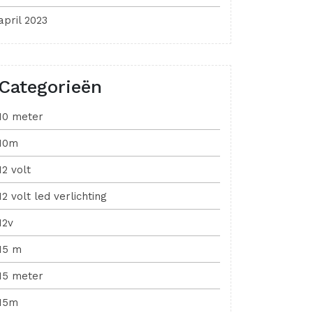
april 2023
Categorieën
10 meter
10m
12 volt
12 volt led verlichting
12v
15 m
15 meter
15m