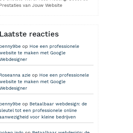
Prestaties van Jouw Website
Laatste reacties
benny9be
op
Hoe een professionele
website te maken met Google
Webdesigner
Roseanna azie
op
Hoe een professionele
website te maken met Google
Webdesigner
benny9be
op
Betaalbaar webdesign: de
sleutel tot een professionele online
aanwezigheid voor kleine bedrijven
bokep indo
op
Betaalbaar webdesign: de