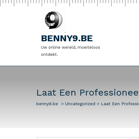
Naar
de
inhoud
gaan
BENNY9.BE
Uw online wereld, moeiteloos
ontdekt.
Laat Een Professione
benny9.be
>
Uncategorized
>
Laat Een Profess