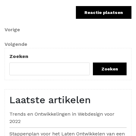
Berichtnavigatie
Vorig
Vorige
bericht
Volgend
Volgende
bericht
Zoeken
Zoeken
Laatste artikelen
Trends en Ontwikkelingen in Webdesign voor
2022
Stappenplan voor het Laten Ontwikkelen van een