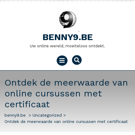
Naar
de
inhoud
gaan
BENNY9.BE
Uw online wereld, moeiteloos ontdekt.
Menu
openen
Ontdek de meerwaarde van
online cursussen met
certificaat
benny9.be
>
Uncategorized
>
Ontdek de meerwaarde van online cursussen met certificaat