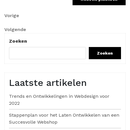
Berichtnavigatie
Vorig
Vorige
bericht
Volgend
Volgende
bericht
Zoeken
Zoeken
Laatste artikelen
Trends en Ontwikkelingen in Webdesign voor
2022
Stappenplan voor het Laten Ontwikkelen van een
Succesvolle Webshop