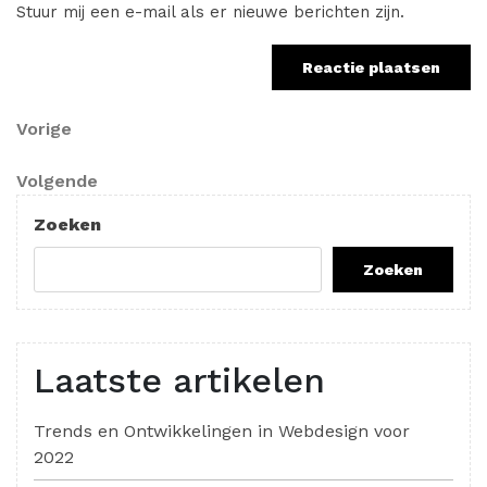
Stuur mij een e-mail als er nieuwe berichten zijn.
Berichtnavigatie
Vorig
Vorige
bericht
Volgend
Volgende
bericht
Zoeken
Zoeken
Laatste artikelen
Trends en Ontwikkelingen in Webdesign voor
2022