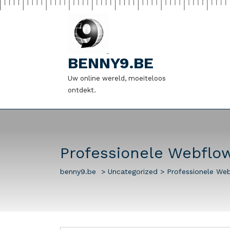
Naar
de
inhoud
gaan
BENNY9.BE
Uw online wereld, moeiteloos
ontdekt.
Professionele Webflow
benny9.be
>
Uncategorized
>
Professionele Web