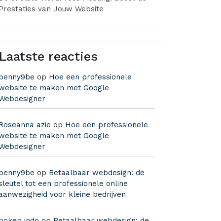
Prestaties van Jouw Website
Laatste reacties
benny9be
op
Hoe een professionele
website te maken met Google
Webdesigner
Roseanna azie
op
Hoe een professionele
website te maken met Google
Webdesigner
benny9be
op
Betaalbaar webdesign: de
sleutel tot een professionele online
aanwezigheid voor kleine bedrijven
bokep indo
op
Betaalbaar webdesign: de