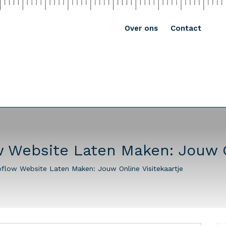
Over ons
Contact
 Website Laten Maken: Jouw O
flow Website Laten Maken: Jouw Online Visitekaartje