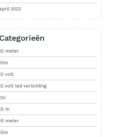
april 2023
Categorieën
10 meter
10m
12 volt
12 volt led verlichting
12v
15 m
15 meter
15m