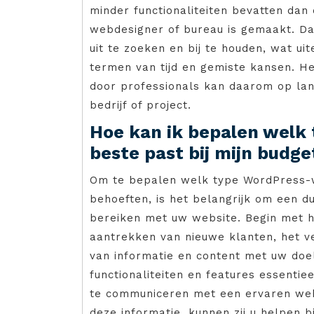
minder functionaliteiten bevatten dan
webdesigner of bureau is gemaakt. Daa
uit te zoeken en bij te houden, wat uit
termen van tijd en gemiste kansen. 
door professionals kan daarom op lang
bedrijf of project.
Hoe kan ik bepalen welk
beste past bij mijn budg
Om te bepalen welk type WordPress-w
behoeften, is het belangrijk om een du
bereiken met uw website. Begin met he
aantrekken van nieuwe klanten, het v
van informatie en content met uw doe
functionaliteiten en features essentie
te communiceren met een ervaren web
deze informatie, kunnen zij u helpen b