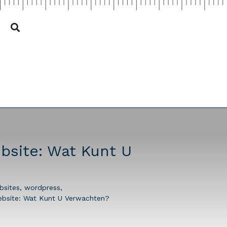
bsite: Wat Kunt U
bsites
,
wordpress
,
ebsite: Wat Kunt U Verwachten?