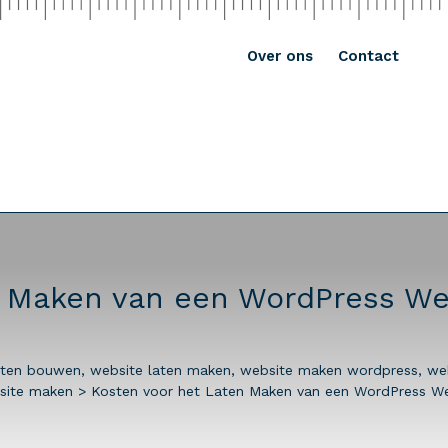
Over ons
Contact
n Maken van een WordPress We
aten bouwen
,
website laten maken
,
website maken wordpress
,
we
site maken
>
Kosten voor het Laten Maken van een WordPress W