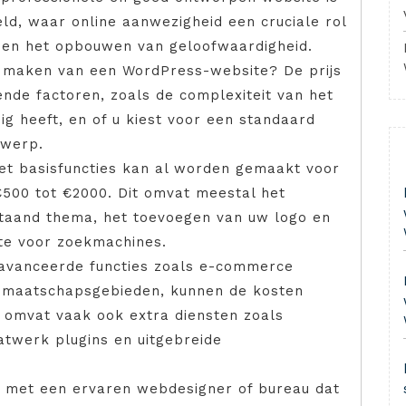
eld, waar online aanwezigheid een cruciale rol
n en het opbouwen van geloofwaardigheid.
n maken van een WordPress-website? De prijs
ende factoren, zoals de complexiteit van het
dig heeft, en of u kiest voor een standaard
twerp.
t basisfuncties kan al worden gemaakt voor
 €500 tot €2000. Dit omvat meestal het
staand thema, het toevoegen van uw logo en
ite voor zoekmachines.
avanceerde functies zoals e-commerce
idmaatschapsgebieden, kunnen de kosten
s omvat vaak ook extra diensten zoals
atwerk plugins en uitgebreide
n met een ervaren webdesigner of bureau dat