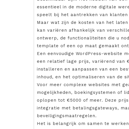
essentieel in de moderne digitale wer
speelt bij het aantrekken van klante
Maar wat zijn de kosten van het late
kan variëren afhankelijk van verschill
ontwerp, de functionaliteiten die u no
template of een op maat gemaakt on
Een eenvoudige WordPress-website me
een relatief lage prijs, variërend van
installeren en aanpassen van een be
inhoud, en het optimaliseren van de s
Voor meer complexe websites met ge
mogelijkheden, boekingsystemen of l
oplopen tot €5000 of meer. Deze prij
integratie met betalingsgateways, ma
beveiligingsmaatregelen.
Het is belangrijk om samen te werke