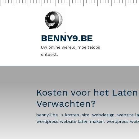
Naar
de
inhoud
gaan
BENNY9.BE
Uw online wereld, moeiteloos
ontdekt.
Kosten voor het Late
Verwachten?
benny9.be
>
kosten
,
site
,
webdesign
,
website l
wordpress website laten maken
,
wordpress web