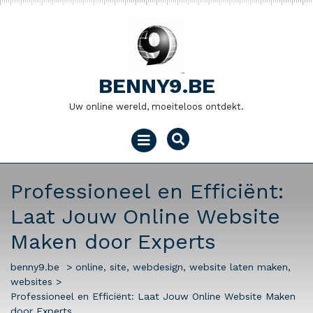
Naar
de
inhoud
gaan
BENNY9.BE
Uw online wereld, moeiteloos ontdekt.
Menu
openen
Professioneel en Efficiënt:
Laat Jouw Online Website
Maken door Experts
benny9.be
>
online
,
site
,
webdesign
,
website laten maken
,
websites
>
Professioneel en Efficiënt: Laat Jouw Online Website Maken
door Experts