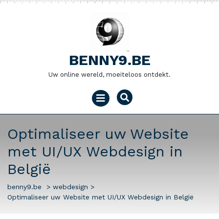
Naar
de
inhoud
gaan
BENNY9.BE
Uw online wereld, moeiteloos ontdekt.
Menu
openen
Optimaliseer uw Website
met UI/UX Webdesign in
België
benny9.be
>
webdesign
>
Optimaliseer uw Website met UI/UX Webdesign in België