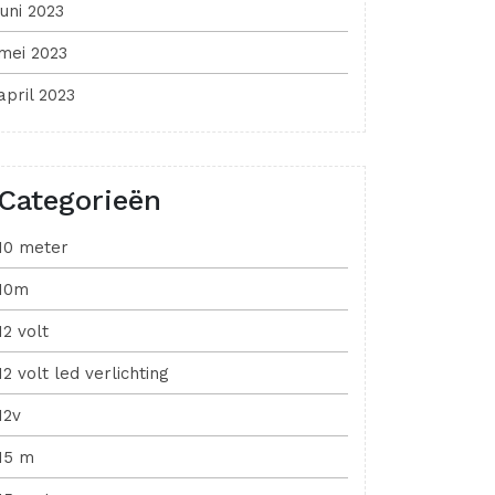
juni 2023
mei 2023
april 2023
Categorieën
10 meter
10m
12 volt
12 volt led verlichting
12v
15 m