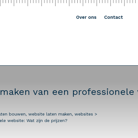
Over ons
Contact
 maken van een professionele 
aten bouwen
,
website laten maken
,
websites
>
le website: Wat zijn de prijzen?