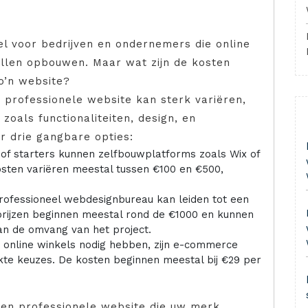
el voor bedrijven en ondernemers die online
illen opbouwen. Maar wat zijn de kosten
o’n website?
 professionele website kan sterk variëren,
zoals functionaliteiten, design, en
er drie gangbare opties:
 of starters kunnen zelfbouwplatforms zoals Wix of
osten variëren meestal tussen €100 en €500,
rofessioneel webdesignbureau kan leiden tot een
rijzen beginnen meestal rond de €1000 en kunnen
van de omvang van het project.
e online winkels nodig hebben, zijn e-commerce
kte keuzes. De kosten beginnen meestal bij €29 per
 een professionele website die uw merk