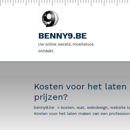
Naar
de
inhoud
gaan
BENNY9.BE
Uw online wereld, moeiteloos
ontdekt.
Kosten voor het laten
prijzen?
benny9.be
>
kosten
,
wat
,
webdesign
,
website l
Kosten voor het laten maken van een professione