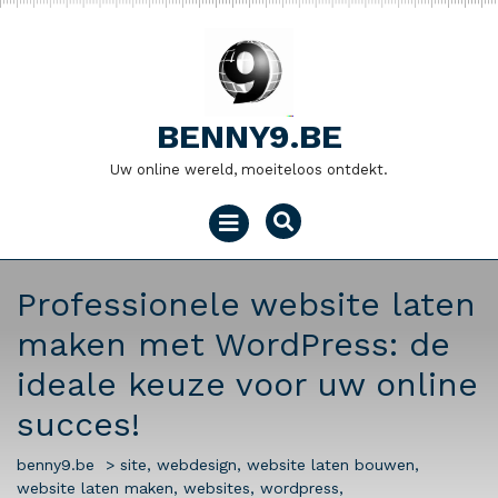
Naar
de
inhoud
gaan
BENNY9.BE
Uw online wereld, moeiteloos ontdekt.
Menu
openen
Professionele website laten
maken met WordPress: de
ideale keuze voor uw online
succes!
benny9.be
>
site
,
webdesign
,
website laten bouwen
,
website laten maken
,
websites
,
wordpress
,