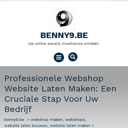
Naar
de
inhoud
gaan
BENNY9.BE
Uw online wereld, moeiteloos ontdekt.
Menu
openen
Professionele Webshop
Website Laten Maken: Een
Cruciale Stap Voor Uw
Bedrijf
benny9.be
>
webshop maken
,
webshops
,
website laten bouwen
,
website laten maken
>