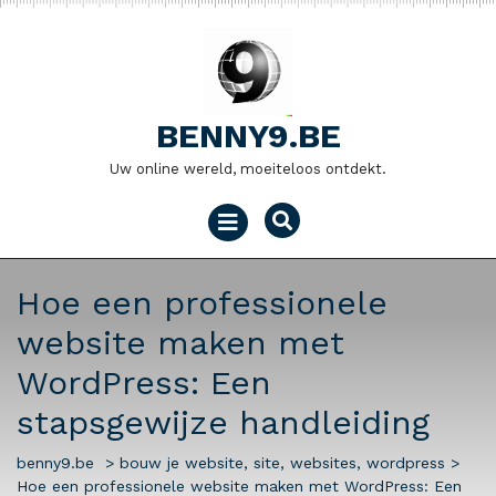
Naar
de
inhoud
gaan
BENNY9.BE
Uw online wereld, moeiteloos ontdekt.
Menu
openen
Hoe een professionele
website maken met
WordPress: Een
stapsgewijze handleiding
benny9.be
>
bouw je website
,
site
,
websites
,
wordpress
>
Hoe een professionele website maken met WordPress: Een