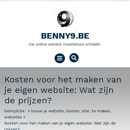
Naar
de
inhoud
gaan
BENNY9.BE
Uw online wereld, moeiteloos ontdekt.
Menu
openen
Kosten voor het maken van
je eigen website: Wat zijn
de prijzen?
benny9.be
>
bouw je website
,
kosten
,
site
,
te maken
,
websites
>
Kosten voor het maken van je eigen website: Wat zijn de
prijzen?