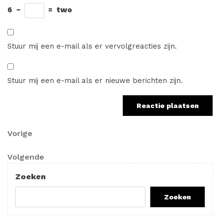
6
−
=
two
Stuur mij een e-mail als er vervolgreacties zijn.
Stuur mij een e-mail als er nieuwe berichten zijn.
Berichtnavigatie
Vorig
Vorige
bericht
Volgend
Volgende
bericht
Zoeken
Zoeken