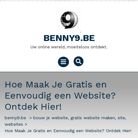
Naar
de
inhoud
gaan
BENNY9.BE
Uw online wereld, moeiteloos ontdekt.
Menu
openen
Hoe Maak Je Gratis en
Eenvoudig een Website?
Ontdek Hier!
benny9.be
>
bouw je website
,
gratis website maken
,
site
,
websites
>
Hoe Maak Je Gratis en Eenvoudig een Website? Ontdek Hier!