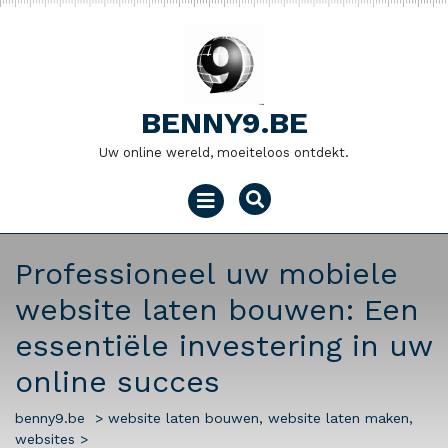
Naar
de
inhoud
gaan
BENNY9.BE
Uw online wereld, moeiteloos ontdekt.
Menu
openen
Professioneel uw mobiele
website laten bouwen: Een
essentiële investering in uw
online succes
benny9.be
>
website laten bouwen
,
website laten maken
,
websites
>