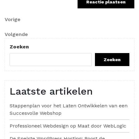
Berichtnavigatie
Vorig
Vorige
bericht
Volgend
Volgende
bericht
Zoeken
Zoeken
Laatste artikelen
Stappenplan voor het Laten Ontwikkelen van een
Succesvolle Webshop
Professioneel Webdesign op Maat door WebLogic
De Snelste WordPress Hosting: Boost de